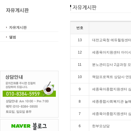
자유게시판
번호
앨범
13
대전교육청 에듀힐링센터
12
세종육아지원센터 아이
11
분노관리강사 2급과정 
10
책맘프로젝트 상담사 연
9
세종육아종합지원센터 심
8
세종종합사회복지관 늘해
7
세종육아종합지원센터 심
6
한부모상담