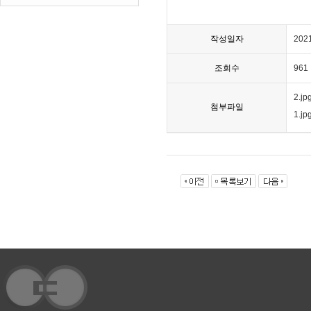
작성일자
202
조회수
961
2.jp
첨부파일
1.jp