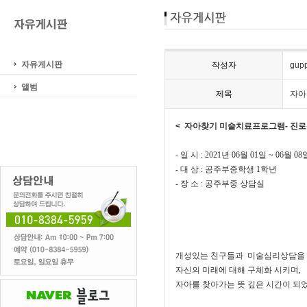
자유게시판
작성자
gup
앨범
제목
자아
<
자아찾기 미술치료프로그램- 진
-
일 시
: 2021
년 0
6
월
01
일 ~
06
월
08
-
대 상
: 공주부중학생 1학년
-
장 소
:
공주부중 상담실
개성있는 친구들과 미술심리상담을
자신의 미래에 대해 구체화 시키며,
자아를 찾아가는 뜻 깊은 시간이 되