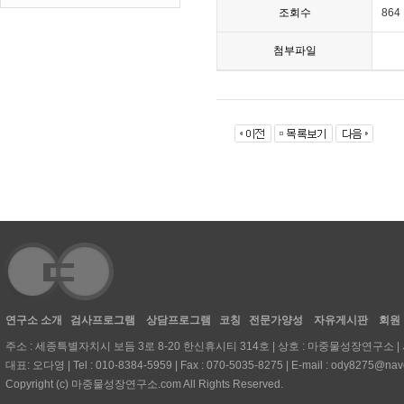
조회수
864
첨부파일
연구소 소개
검사프로그램
상담프로그램
코칭
전문가양성
자유게시판
회원
주소 : 세종특별자치시 보듬 3로 8-20 한신휴시티 314호 | 상호 : 마중물성장연구소 | 사
대표: 오다영 | Tel : 010-8384-5959 | Fax : 070-5035-8275 | E-mail : ody8275@nav
Copyright (c) 마중물성장연구소.com All Rights Reserved.