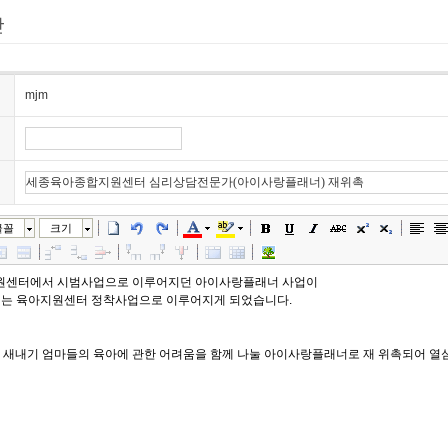
mjm
글꼴
크기